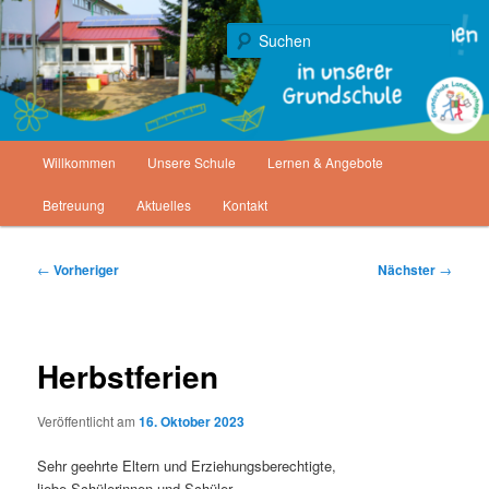
Zum
Gemeinde Staufenberg
primären
Such
Inhalt
springen
Grundschule Landwehrhagen
Hauptmenü
Willkommen
Unsere Schule
Lernen & Angebote
Betreuung
Aktuelles
Kontakt
Beitragsnavigation
←
Vorheriger
Nächster
→
Herbstferien
Veröffentlicht am
16. Oktober 2023
Sehr geehrte Eltern und Erziehungsberechtigte,
liebe Schülerinnen und Schüler,