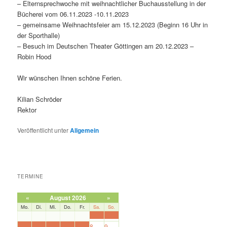
– Elternsprechwoche mit weihnachtlicher Buchausstellung in der
Bücherei vom 06.11.2023 -10.11.2023
– gemeinsame Weihnachtsfeier am 15.12.2023 (Beginn 16 Uhr in
der Sporthalle)
– Besuch im Deutschen Theater Göttingen am 20.12.2023 –
Robin Hood
Wir wünschen Ihnen schöne Ferien.
Kilian Schröder
Rektor
Veröffentlicht unter
Allgemein
TERMINE
«
August 2026
»
Mo.
Di.
Mi.
Do.
Fr.
Sa.
So.
1
2
3
4
5
6
7
8
9