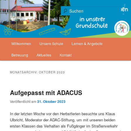
Zum
Zum
Gemeinde Staufenberg
primären
sekundären
Such
Inhalt
Inhalt
springen
springen
Grundschule Landwehrhagen
Hauptmenü
Willkommen
Unsere Schule
Lernen & Angebote
Betreuung
Aktuelles
Kontakt
MONATSARCHIV:
OKTOBER 2023
Aufgepasst mit ADACUS
Veröffentlicht am
31. Oktober 2023
In der letzten Woche vor den Herbstferien besuchte uns Klaus
Ulbricht, Moderator der ADAC-Stiftung, um mit unseren beiden
ersten Klassen das Verhalten als Fußgänger im Straßenverkehr