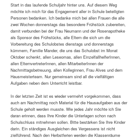
Start in das laufende Schuljahr hinter uns. Auf diesem Weg
möchte ich mich für das Engagement aller in Schule beteiligten
Personen bedanken. Ich bedanke mich bei allen Frauen die alle
zwei Wochen donnerstags das besondere Frühstück zubereiten,
damit verbunden bei der Frau Neumann und der Rosenapotheke
als Sponsor des Frühstücks, alle Eltern die sich um die
Vorbereitung des Schulobstes dienstags und donnerstags
kümmern, Familie Mander, die uns das Schulobst im Monat
Oktober schenkt, allen Leseomas, allen EinzelfallhelferInnen,
allen ElternvertreterInnen, allen MitarbeiterInnen der
Nachmittagsbetreuung, allen Kolleginnen, Frau Alves und dem
Hausmeisterteam. Nur gemeinsam sind all die vielfältigen
Aufgaben neben dem Unterricht leistbar.
In der letzten Zeit ist es wieder vermehrt vorgekommen, dass
auch am Nachmittag noch Material für die Hausaufgaben aus der
Schule geholt werden musste. Wie jedes Jahr möchte ich Sie
daran erinnen, dass Ihre Kinder die Unterlagen schon nach
Schulschluss mitnehmen sollen. Bitte bestärken Sie Ihre Kinder
darin. Ein ständiges Ausgleichen des Vergessens ist nicht
zielführend. Nach den Herbstferien werden die Klassenräume