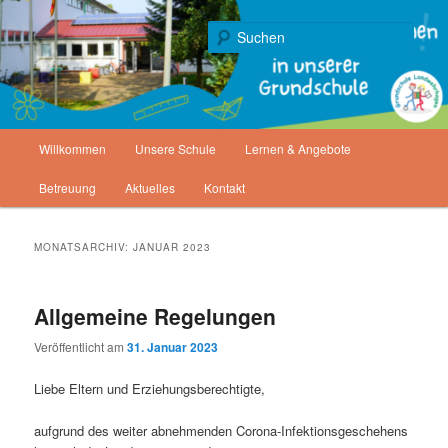
Zum
Zum
Gemeinde Staufenberg
primären
sekundären
Such
Inhalt
Inhalt
springen
springen
Grundschule Landwehrhagen
Hauptmenü
Willkommen
Unsere Schule
Lernen & Angebote
Betreuung
Aktuelles
Kontakt
MONATSARCHIV:
JANUAR 2023
Allgemeine Regelungen
Veröffentlicht am
31. Januar 2023
Liebe Eltern und Erziehungsberechtigte,
aufgrund des weiter abnehmenden Corona-Infektionsgeschehens