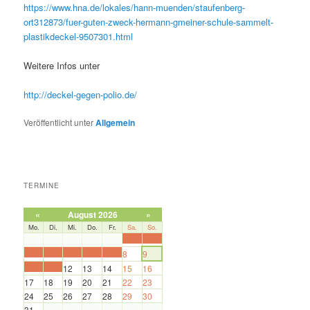
https://www.hna.de/lokales/hann-muenden/staufenberg-
ort312873/fuer-guten-zweck-hermann-gmeiner-schule-sammelt-
plastikdeckel-9507301.html
Weitere Infos unter
http://deckel-gegen-polio.de/
Veröffentlicht unter
Allgemein
TERMINE
«
August 2026
»
Mo.
Di.
Mi.
Do.
Fr.
Sa.
So.
1
2
3
4
5
6
7
8
9
10
11
12
13
14
15
16
17
18
19
20
21
22
23
24
25
26
27
28
29
30
31