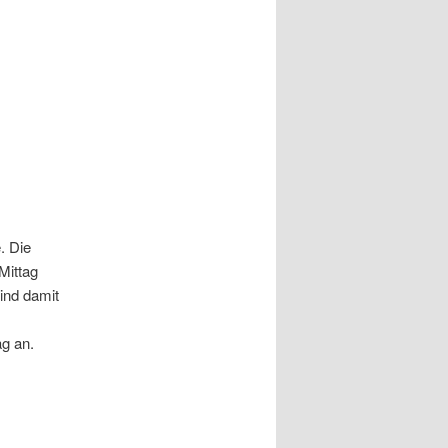
. Die
Mittag
ind damit
ag an.