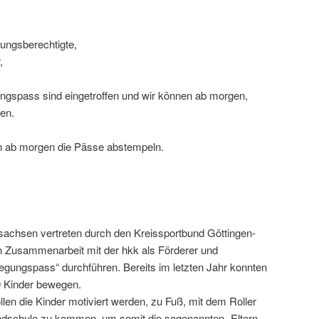
hungsberechtigte,
,
ngspass sind eingetroffen und wir können ab morgen,
en.
n ab morgen die Pässe abstempeln.
:
rsachsen vertreten durch den Kreissportbund Göttingen-
n Zusammenarbeit mit der hkk als Förderer und
gungspass“ durchführen. Bereits im letzten Jahr konnten
00 Kinder bewegen.
n die Kinder motiviert werden, zu Fuß, mit dem Roller
ndschule zu kommen, um somit die sogenannten „Eltern-