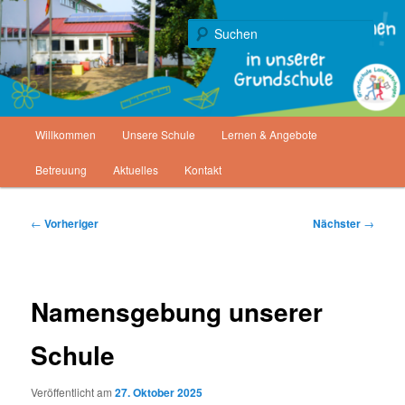
Zum
Gemeinde Staufenberg
primären
Such
Inhalt
springen
Grundschule Landwehrhagen
Hauptmenü
Willkommen
Unsere Schule
Lernen & Angebote
Betreuung
Aktuelles
Kontakt
Beitragsnavigation
←
Vorheriger
Nächster
→
Namensgebung unserer
Schule
Veröffentlicht am
27. Oktober 2025