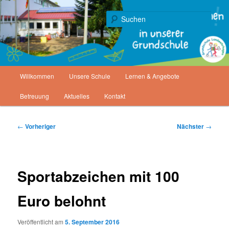
Zum
Gemeinde Staufenberg
primären
Such
Inhalt
springen
Grundschule Landwehrhagen
Hauptmenü
Willkommen
Unsere Schule
Lernen & Angebote
Betreuung
Aktuelles
Kontakt
Beitragsnavigation
←
Vorheriger
Nächster
→
Sportabzeichen mit 100
Euro belohnt
Veröffentlicht am
5. September 2016