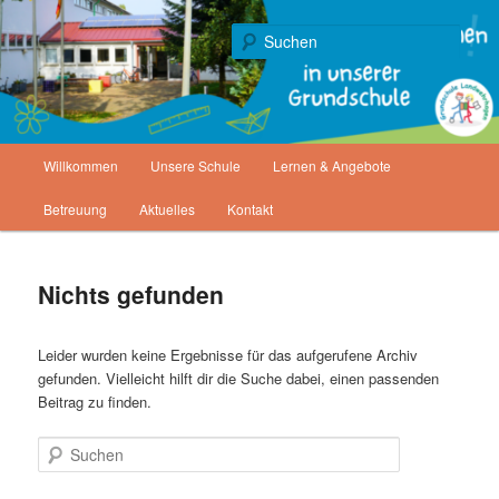
Zum
Zum
Gemeinde Staufenberg
primären
sekundären
Such
Inhalt
Inhalt
springen
springen
Grundschule Landwehrhagen
Hauptmenü
Willkommen
Unsere Schule
Lernen & Angebote
Betreuung
Aktuelles
Kontakt
Nichts gefunden
Leider wurden keine Ergebnisse für das aufgerufene Archiv
gefunden. Vielleicht hilft dir die Suche dabei, einen passenden
Beitrag zu finden.
Suchen